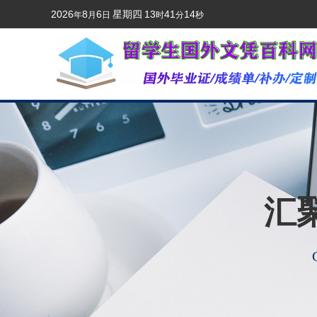
2026
8
6
星期四
13
41
15
年
月
日
时
分
秒
汇