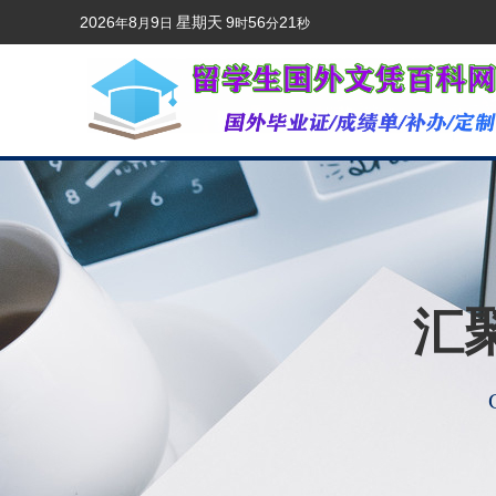
2026
8
9
星期天
9
56
21
年
月
日
时
分
秒
汇